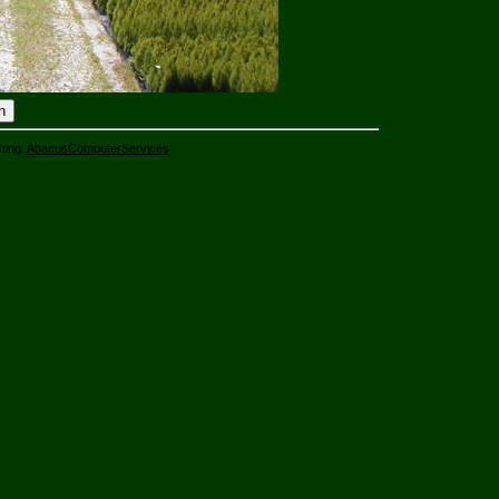
ting:
AbacusComputerServices