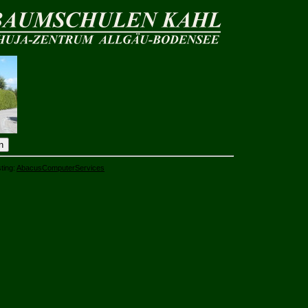
ting:
AbacusComputerServices