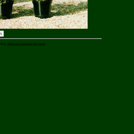
ting:
AbacusComputerServices